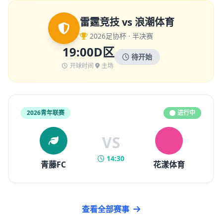
雷霆竞技 vs 浪潮体育
2026足协杯 · 半决赛
19:00
D区
待开始
开球时间
主场
2026青年联赛
进行中
VS
14:30
青藤FC
花漾体育
查看全部赛事