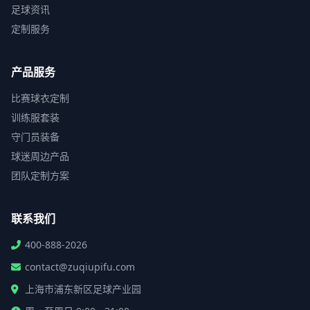
足球资讯
定制服务
产品服务
比赛球衣定制
训练服套装
守门员装备
球迷周边产品
团队定制方案
联系我们
400-888-2026
contact@zuqiupifu.com
上海市浦东新区足球产业园